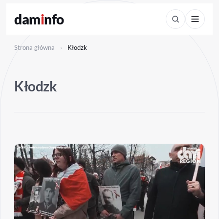
dam
i
nfo
Strona główna
›
Kłodzk
Kłodzk