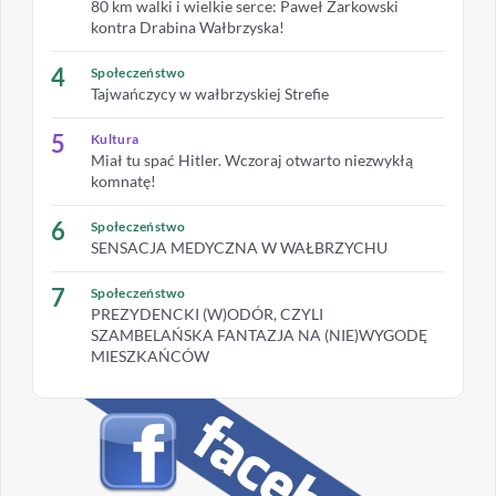
80 km walki i wielkie serce: Paweł Żarkowski
kontra Drabina Wałbrzyska!
4
Społeczeństwo
Tajwańczycy w wałbrzyskiej Strefie
5
Kultura
Miał tu spać Hitler. Wczoraj otwarto niezwykłą
komnatę!
6
Społeczeństwo
SENSACJA MEDYCZNA W WAŁBRZYCHU
7
Społeczeństwo
PREZYDENCKI (W)ODÓR, CZYLI
SZAMBELAŃSKA FANTAZJA NA (NIE)WYGODĘ
MIESZKAŃCÓW